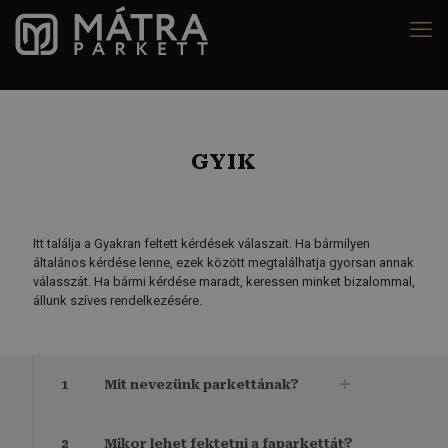
GYIK
Itt találja a Gyakran feltett kérdések válaszait. Ha bármilyen
általános kérdése lenne, ezek között megtalálhatja gyorsan annak
válasszát. Ha bármi kérdése maradt, keressen minket bizalommal,
állunk szíves rendelkezésére.
1
Mit nevezünk parkettának?
2
Mikor lehet fektetni a faparkettát?