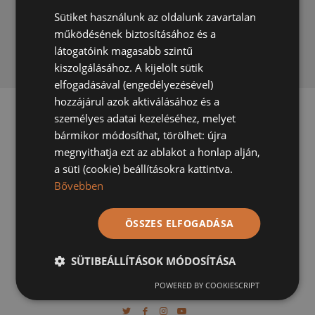
9
Van-e garancia a gyári
Sütiket használunk az oldalunk zavartalan
HUNGARIAN
felületkezelésre?
működésének biztosításához és a
GERMAN
látogatóink magasabb szintű
kiszolgálásához. A kijelölt sütik
10
Padlófűtésre alkalmas a faparketta?
elfogadásával (engedélyezésével)
hozzájárul azok aktiválásához és a
személyes adatai kezeléséhez, melyet
bármikor módosíthat, törölhet: újra
megnyithatja ezt az ablakot a honlap alján,
a süti (cookie) beállításokra kattintva.
Bővebben
A Mátraparkett mára Magyarország egyik ismert és
elismert parkettagyártója.
ÖSSZES ELFOGADÁSA
Telefon
:
Mutasd
SÜTIBEÁLLÍTÁSOK MÓDOSÍTÁSA
Email:
Mutasd
POWERED BY COOKIESCRIPT
3200 Gyöngyös, Kőkút u. 11.