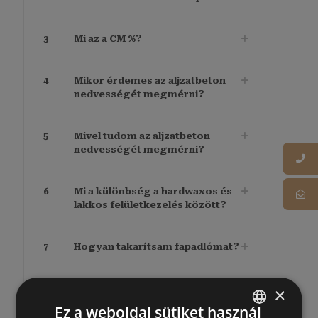
3
Mi az a CM %?
4
Mikor érdemes az aljzatbeton
nedvességét megmérni?
5
Mivel tudom az aljzatbeton
nedvességét megmérni?
6
Mi a különbség a hardwaxos és
lakkos felületkezelés között?
7
Hogyan takarítsam fapadlómat?
8
Van garancia a termékekre?
×
Ez a weboldal sütiket használ