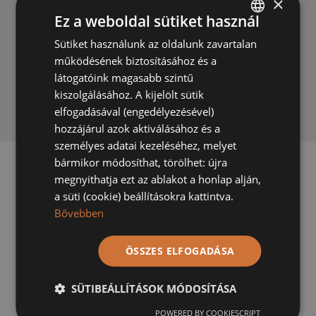
×
8
Is there a warranty for the products?
Ez a weboldal sütiket használ
Sütiket használunk az oldalunk zavartalan
HUNGARIAN
9
Is there a warranty for the factory
működésének biztosításához és a
surface treatment?
GERMAN
látogatóink magasabb szintű
kiszolgálásához. A kijelölt sütik
10
Is wooden parquet suitable for
elfogadásával (engedélyezésével)
underfloor heating?
hozzájárul azok aktiválásához és a
személyes adatai kezeléséhez, melyet
bármikor módosíthat, törölhet: újra
megnyithatja ezt az ablakot a honlap alján,
a süti (cookie) beállításokra kattintva.
Bővebben
ÖSSZES ELFOGADÁSA
Mátraparkett is now one of Hungary's well-known and
recognized parquet manufacturers.
SÜTIBEÁLLÍTÁSOK MÓDOSÍTÁSA
Phone
:
Show
POWERED BY COOKIESCRIPT