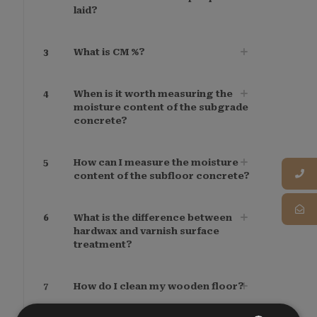
laid?
3
What is CM %?
4
When is it worth measuring the
moisture content of the subgrade
concrete?
5
How can I measure the moisture
content of the subfloor concrete?
6
What is the difference between
hardwax and varnish surface
treatment?
7
How do I clean my wooden floor?