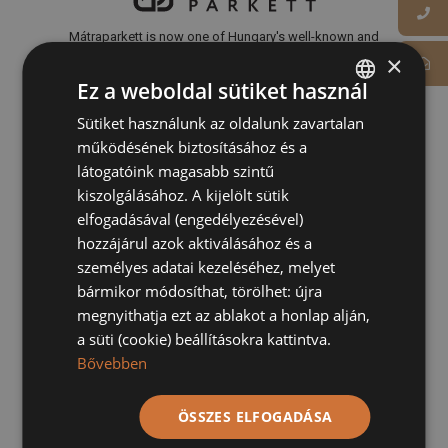
Mátraparkett is now one of Hungary's well-known and
recognized parquet manufacturers.
×
Ez a weboldal sütiket használ
Phone
:
Show
Sütiket használunk az oldalunk zavartalan
HUNGARIAN
Email:
Show
működésének biztosításához és a
GERMAN
3200 Gyöngyös, Kőkút u. 11.
látogatóink magasabb szintű
kiszolgálásához. A kijelölt sütik
elfogadásával (engedélyezésével)
hozzájárul azok aktiválásához és a
személyes adatai kezeléséhez, melyet
Information
bármikor módosíthat, törölhet: újra
megnyithatja ezt az ablakot a honlap alján,
a süti (cookie) beállításokra kattintva.
Terms of Use
Bővebben
Privacy policy
Legal notice
Cookie policy
ÖSSZES ELFOGADÁSA
Impressum