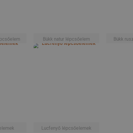
lépcsőelem
Bükk natur lépcsőelem
Bükk rus
elemek
Lucfenyő lépcsőelemek