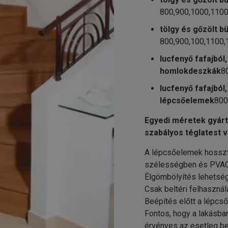
800,900,1000,11
tölgy és gőzölt b
800,900,100,1100
lucfenyő fafajból
homlokdeszkák
8
lucfenyő fafajból
lépcsőelemek
800
Egyedi méretek gyárt
szabályos téglatest v
A lépcsőelemek hosszt
szélességben és PVAC 
Élgömbölyítés lehetség
Csak beltéri felhasznál
Beépítés előtt a lépcs
Fontos, hogy a lakásb
érvényes az esetleg be