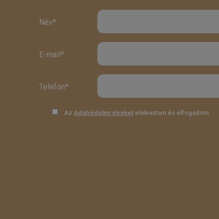
Név*
E-mail*
Telefon*
Az
Adatvédelmi elveket
elolvastam és elfogadom