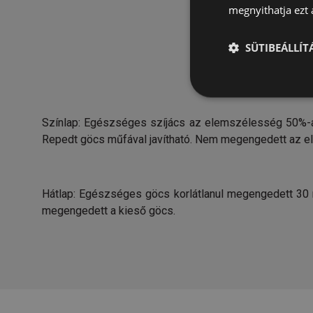
megnyithatja ezt a
SÜTIBEÁLLÍ
Színlap: Egészséges szíjács az elemszélesség 50%-ái
Repedt göcs műfával javítható. Nem megengedett az els
Hátlap: Egészséges göcs korlátlanul megengedett 30 m
megengedett a kieső göcs.