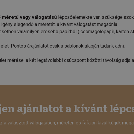
ő méretű vagy válogatású
lépcsőelemekre van szüksége azo
igény elegendő a méretét, a kívánt válogatást megadnia.
esetben valamilyen erősebb papírból ( csomagolópapír, karton st
élét. Pontos árajánlatot csak a sablonok alapján tudunk adni.
let mérése: a két legtávolabbi csúcspont közötti távolság adja a
jen ajánlatot a kívánt lépc
ez a választott válogatáson, méreten és fafajon kívül kérjük meg