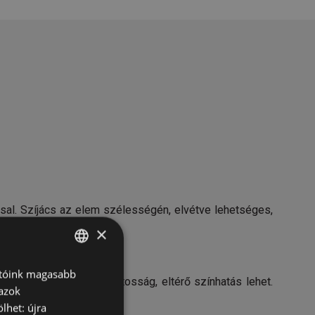
sal. Szíjács az elem szélességén, elvétve lehetséges,
×
atóink magasabb
HUNGARIAN
zfoltosság, durva rostosság, eltérő színhatás lehet.
 azok
GERMAN
lhet: újra