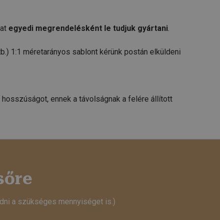
kat
egyedi megrendelésként le tudjuk gyártani
.
b.) 1:1 méretarányos sablont kérünk postán elküldeni
 hosszúságot, ennek a távolságnak a felére állított
sőre
adni a szükséges mennyiséget is.)