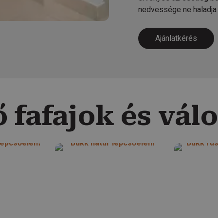
nedvessége ne haladja
Ajánlatkérés
ő fafajok és vál