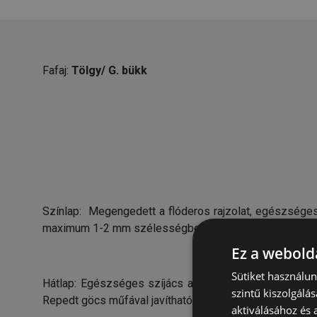
Fafaj:
Tölgy/ G. bükk
Színlap: Megengedett a flóderos rajzolat, egészséges
maximum 1-2 mm szélességben. Nem megengedett a durv
Ez a webolda
Sütiket használu
Hátlap: Egészséges szíjács az elemszélesség 50%-áig
szintű kiszolgálás
Repedt göcs műfával javítható. Nem megengedett az els
aktiválásához és 