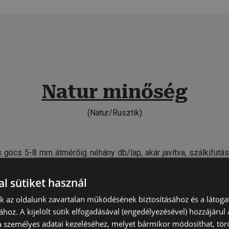
Natur minőség
(Natur/Rusztik)
 göcs 5-8 mm átmérőig néhány db/lap, akár javítva, szálkifutás
a színhatás, a durva rostúság, repedés, vízfolt.
l sütiket használ
nk az oldalunk zavartalan működésének biztosításához és a látog
, egészséges göcs 20 mm átmérőig elszórtan megengedett. Ví
ához. A kijelölt sütik elfogadásával (engedélyezésével) hozzájárul
zíneződött illetve korhadt szíjács, rovarrágás repedés.
a személyes adatai kezeléséhez, melyet bármikor módosíthat, törö