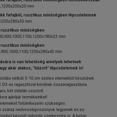
00,1200x200x20 mm
ükk fafajból, rusztikus minőségben lépcsőelemek
,1200x280x30 mm
, rusztikus minőségben
00,900,1000,1100,1200x180x22 mm
, rusztikus minőségben
,900,1000,1100,1200x280x42 mm
ására is van lehetőség amelyek lehetnek
agy akár alakos, "húzott" lépcsőelemek is!
oldás nélküli 5-10 cm széles elemekből készülnek
D3-as ragasztóval kerülnek összeragasztásra.
es, két oldalán csiszolt.
ásra ajánljuk termékeinket!
őelemeket felületkezelni szükséges.
an száraz nedvességviszonyok legyenek és ez
tonból készült önhordó szerkezetre is. A beton