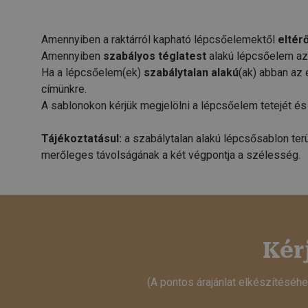
Amennyiben a raktárról kapható lépcsőelemektől
eltér
Amennyiben
szabályos téglatest
alakú lépcsőelem az 
Ha a lépcsőelem(ek)
szabálytalan alakú
(ak) abban az 
címünkre.
A sablonokon kérjük megjelölni a lépcsőelem tetejét és 
Tájékoztatásul:
a szabálytalan alakú lépcsősablon terü
merőleges távolságának a két végpontja a szélesség.
Kér
(A pontos árajánlat elkészítéséh