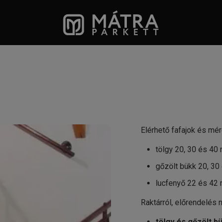
Elérhető fafajok és mé
tölgy 20, 30 és 4
gőzölt bükk 20, 3
lucfenyő 22 és 42
Raktárról, előrendelés
tölgy és gőzölt 