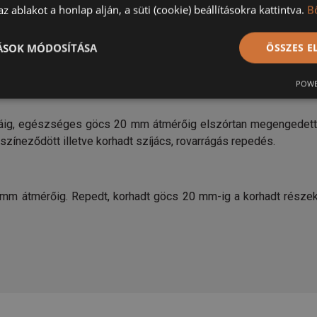
z ablakot a honlap alján, a süti (cookie) beállításokra kattintva.
B
Rusztik minőség:
TÁSOK MÓDOSÍTÁSA
ÖSSZES 
(Rusztik/Rusztik)
POWE
g, egészséges göcs 20 mm átmérőig elszórtan megengedett. Ví
zíneződött illetve korhadt szíjács, rovarrágás repedés.
m átmérőig. Repedt, korhadt göcs 20 mm-ig a korhadt részek el