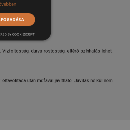
ővebben
ELFOGADÁSA
RED BY COOKIESCRIPT
zfoltosság, durva rostosság, eltérő színhatás lehet.
távolítása után műfával javítható. Javítás nélkül nem