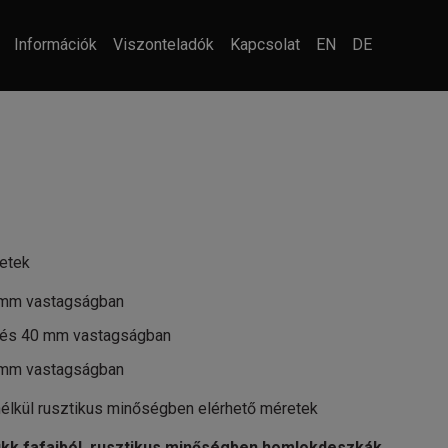
Információk
Viszonteladók
Kapcsolat
EN
DE
retek
0 mm vastagságban
0 és 40 mm vastagságban
 mm vastagságban
 nélkül rusztikus minőségben elérhető méretek
bükk fafajból, rusztikus minőségben homlokdeszkák