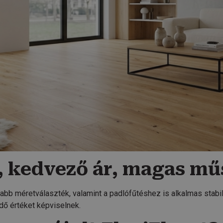
, kedvező ár, magas mű
zabb méretválaszték, valamint a padlófűtéshez is alkalmas stabi
ő értéket képviselnek.