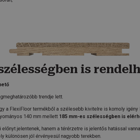
szélességben is rendel
hető
gmeghatározóbb trendje lett.
gy a FlexiFloor termékből a szélesebb kivitelre is komoly igény 
hagyományos 140 mm mellett
185 mm-es szélességben is elérh
előnyt jelentenek, hanem a térérzetre is jelentős hatással van
y különösen jól érvényesül nagyobb terekben.