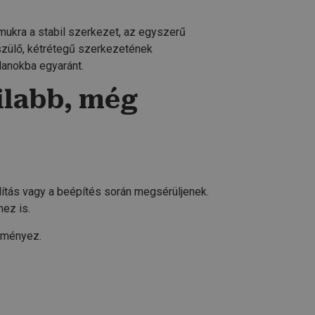
mukra a stabil szerkezet, az egyszerű
szülő, kétrétegű szerkezetének
tlanokba egyaránt.
ilabb, még
llítás vagy a beépítés során megsérüljenek.
ez is.
edményez.