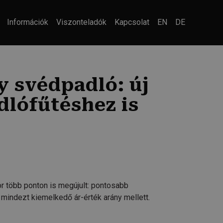
Információk
Viszonteladók
Kapcsolat
EN
DE
y svédpadló: új
dlófűtéshez is
or több ponton is megújult: pontosabb
, mindezt kiemelkedő ár-érték arány mellett.