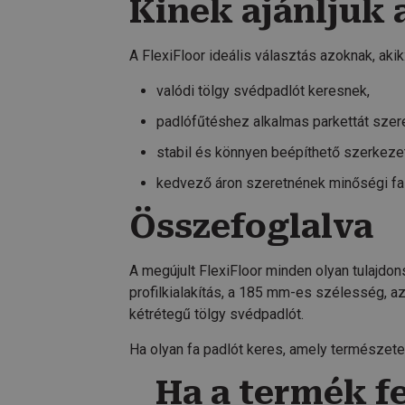
Kinek ajánljuk 
A FlexiFloor ideális választás azoknak, akik
valódi tölgy svédpadlót keresnek,
padlófűtéshez alkalmas parkettát szer
stabil és könnyen beépíthető szerkeze
kedvező áron szeretnének minőségi fa 
Összefoglalva
A megújult FlexiFloor minden olyan tulajdon
profilkialakítás, a 185 mm-es szélesség, a
kétrétegű tölgy svédpadlót.
Ha olyan fa padlót keres, amely természetes
Ha a termék fe