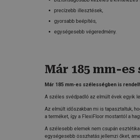
precízebb illesztések,
gyorsabb beépítés,
egységesebb végeredmény.
Már 185 mm-es 
Már 185 mm-es szélességben is rendel
A széles svédpadló az elmúlt évek egyik le
Az elmúlt időszakban mi is tapasztaltuk, ho
a terméket, így a FlexiFloor mostantól a 
A szélesebb elemek nem csupán esztétikai 
egységesebb összhatás jellemzi őket, amel