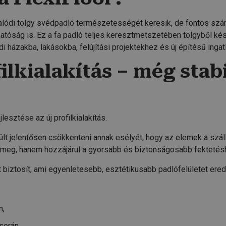
valódi tölgy svédpadló természetességét keresik, de fontos szá
atóság is. Ez a fa padló teljes keresztmetszetében tölgyből ké
i házakba, lakásokba, felújítási projektekhez és új építésű inga
ilkialakítás – még stab
esztése az új profilkialakítás.
rült jelentősen csökkenteni annak esélyét, hogy az elemek a szá
i meg, hanem hozzájárul a gyorsabb és biztonságosabb fektetésh
st biztosít, ami egyenletesebb, esztétikusabb padlófelületet er
n,
során,