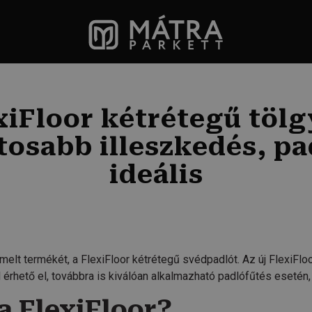
xiFloor kétrétegű tölg
osabb illeszkedés, pa
ideális
melt termékét, a FlexiFloor kétrétegű svédpadlót. Az új FlexiFlo
al érhető el, továbbra is kiválóan alkalmazható padlófűtés esetén
a FlexiFloor?