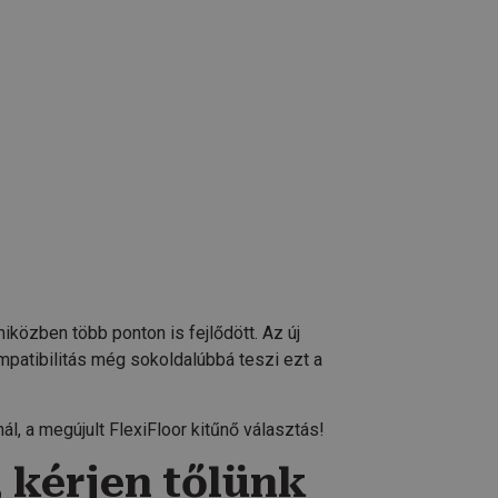
iközben több ponton is fejlődött. Az új
mpatibilitás még sokoldalúbbá teszi ezt a
l, a megújult FlexiFloor kitűnő választás!
, kérjen tőlünk