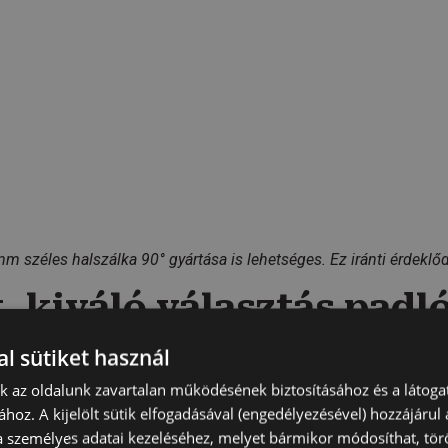
m széles halszálka 90° gyártása is lehetséges. Ez iránti érdeklő
, kiváló választás padl
l sütiket használ
dlófűtés alkalmazása, ezért a megfelelő fa parketta kiválasztá
nk az oldalunk zavartalan működésének biztosításához és a látog
ontosabb előnyét: stabil, kétrétegű tölgy szerkezetét. Ez a szer
ához. A kijelölt sütik elfogadásával (engedélyezésével) hozzájárul
padlófűtéses rendszerek esetén is.
a személyes adatai kezeléséhez, melyet bármikor módosíthat, törö