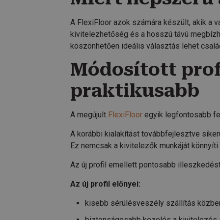
A FlexiFloor azok számára készült, akik a 
kivitelezhetőség és a hosszú távú megbízh
köszönhetően ideális választás lehet család
Módosított prof
praktikusabb
A megújult
FlexiFloor
egyik legfontosabb fejl
A korábbi kialakítást továbbfejlesztve sike
Ez nemcsak a kivitelezők munkáját könnyít
Az új profil emellett pontosabb illeszkedé
Az új profil előnyei:
kisebb sérülésveszély szállítás közbe
biztonságosabb kezelés a kivitelezés 