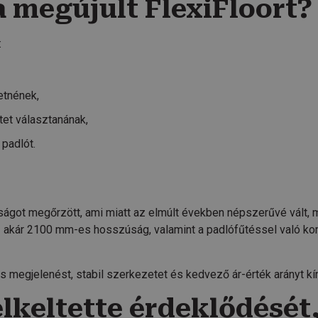
a megújult FlexiFloort?
:
etnének,
tet választanának,
padlót.
ságot megőrzött, ami miatt az elmúlt években népszerűvé vált, m
z akár 2100 mm-es hosszúság, valamint a padlófűtéssel való ko
 megjelenést, stabil szerkezetet és kedvező ár-érték arányt kíná
lkeltette érdeklődését