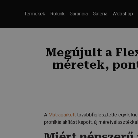
Termékek
Rólunk
Garancia
Galéria
Webshop
Megújult a Fle
méretek, pont
A
Mátraparkett
továbbfejlesztette egyik kie
profilkialakítást kapott, új méretválasztékk
Miért népszerű 