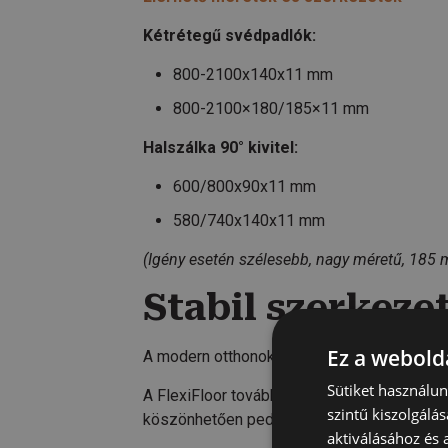
Kétrétegű svédpadlók:
800-2100x140x11 mm
800-2100×180/185×11 mm
Halszálka 90° kivitel:
600/800x90x11 mm
580/740x140x11 mm
(Igény esetén szélesebb, nagy méretű, 185 m
Stabil szerkezet
Ez a webolda
A modern otthonokban egyre gyakoribb a pa
Sütiket használu
A FlexiFloor továbbra is megőrzi egyik legf
szintű kiszolgálás
köszönhetően pedig kiválóan alkalmazható 
aktiválásához és 