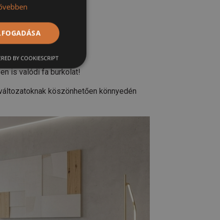
l.
ővebben
ELFOGADÁSA
RED BY COOKIESCRIPT
 is valódi fa burkolat!
ínváltozatoknak köszönhetően könnyedén