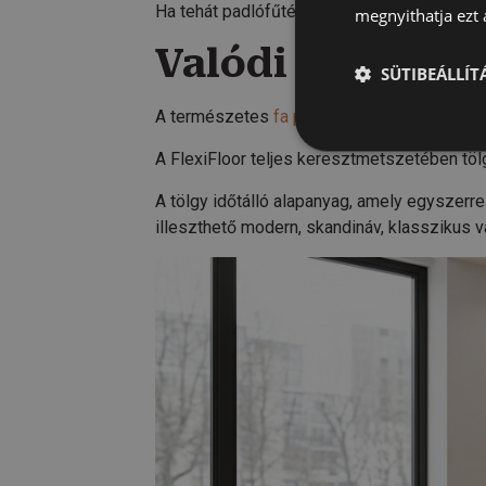
Ha tehát padlófűtéshez alkalmas parkettát 
megnyithatja ezt a
Valódi tölgy, t
SÜTIBEÁLLÍ
A természetes
fa padló
olyan érték, amely 
A FlexiFloor teljes keresztmetszetében tö
A tölgy időtálló alapanyag, amely egyszer
illeszthető modern, skandináv, klasszikus v