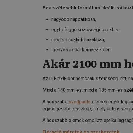
Ez a szélesebb formátum ideális választ
nagyobb nappalikban,
egybefüggő közösségi terekben,
modern családi házakban,
igényes irodai környezetben.
Akár 2100 mm h
Az új FlexiFloor nemcsak szélesebb lett, 
Mind a 140 mm-es, mind a 185 mm-es szél
A hosszabb
svédpadló
elemek egyik legnag
egységesebb összkép, amely különösen jól
A hosszabb elemek emellett optikailag tágít
Elérhető méretek és szerkezetek