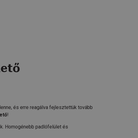
hető
lenne, és erre reagálva fejlesztettük tovább
ető
!
nak. Homogénebb padlófelület és