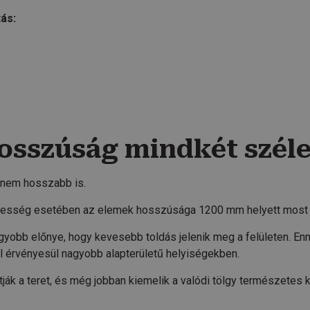
ás:
osszúság mindkét széle
hanem hosszabb is.
esség esetében az elemek hosszúsága 1200 mm helyett most m
yobb előnye, hogy kevesebb toldás jelenik meg a felületen. E
 érvényesül nagyobb alapterületű helyiségekben.
ják a teret, és még jobban kiemelik a valódi tölgy természetes k