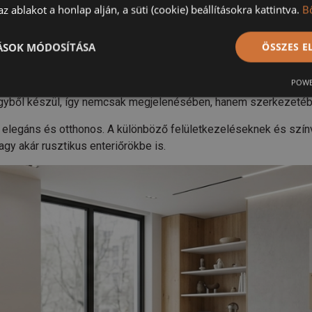
keres, a FlexiFloor egy megbízható és esztétikus megoldást kíná
z ablakot a honlap alján, a süti (cookie) beállításokra kattintva.
B
ermészetes megjelenés
TÁSOK MÓDOSÍTÁSA
ÖSSZES 
sosem megy ki a divatból.
POWE
lgyből készül, így nemcsak megjelenésében, hanem szerkezetében
re elegáns és otthonos. A különböző felületkezeléseknek és sz
agy akár rusztikus enteriőrökbe is.