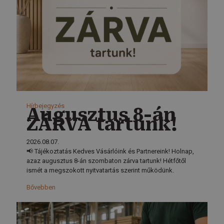
Hírbejegyzés
Augusztus 8-án
ZÁRVA tartunk!
2026.08.07.
📢 Tájékoztatás Kedves Vásárlóink és Partnereink! Holnap,
azaz augusztus 8-án szombaton zárva tartunk! Hétfőtől
ismét a megszokott nyitvatartás szerint működünk.
Bővebben