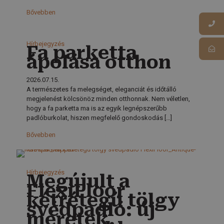
Bővebben
Hírbejegyzés
Fa parketta
ápolása otthon
2026.07.15.
A természetes fa melegséget, eleganciát és időtálló
megjelenést kölcsönöz minden otthonnak. Nem véletlen,
hogy a fa parketta ma is az egyik legnépszerűbb
padlóburkolat, hiszen megfelelő gondoskodás
[…]
Bővebben
Hírbejegyzés
Megújult a
FlexiFloor
kétrétegű tölgy
svédpadló: új
méretek,