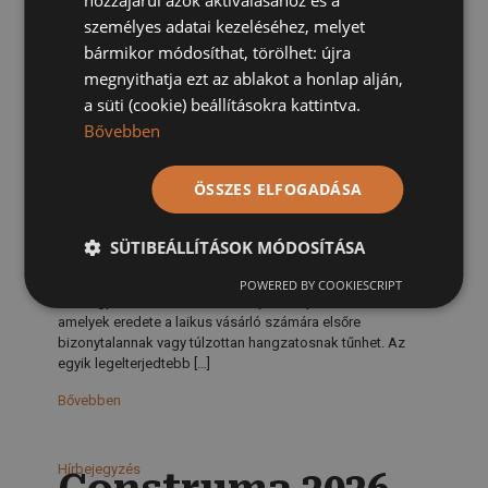
hozzájárul azok aktiválásához és a
megy ki a divatból, mégpedig
[…]
személyes adatai kezeléséhez, melyet
bármikor módosíthat, törölhet: újra
Bővebben
megnyithatja ezt az ablakot a honlap alján,
a süti (cookie) beállításokra kattintva.
Hírbejegyzés
Svédpadló
Bővebben
rejtély: Mi köze a
skandinávoknak
a magyar
ÖSSZES ELFOGADÁSA
tölgyfához?
SÜTIBEÁLLÍTÁSOK MÓDOSÍTÁSA
2026.05.22.
A lakberendezési és belsőépítészeti trendek követése
POWERED BY COOKIESCRIPT
során gyakran találkozhatunk olyan kifejezésekkel,
amelyek eredete a laikus vásárló számára elsőre
bizonytalannak vagy túlzottan hangzatosnak tűnhet. Az
egyik legelterjedtebb
[…]
Bővebben
Hírbejegyzés