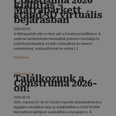
Construma 2026
kiállítás –
Mátraparkett
stand 3D virtuális
bejárásban
2026.05.20.
A Mátraparkett idén is részt vett a Construma kiállításon. A
szakmai rendezvényen bemutattuk prémium minőségű fa
padlóburkolatainkat, köztük a halszálkás és chevron
parkettáinkat, svédpadlóinkat és széles
[…]
Bővebben
Hírbejegyzés
Találkozunk a
Construma 2026-
on!
2026.03.24.
2026. március 25. és 29. között inspiráló előadásokkal és a
legújabb trendekkel várja az érdeklődőket a CONSTRUMA
Nemzetközi építőipari szakkiállítás a Hungexpo-n. A