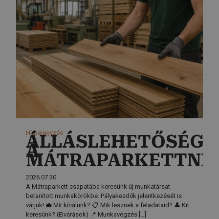
Hírbejegyzés
ÁLLÁSLEHETŐSÉG
A
MÁTRAPARKETTNÉL
2026.07.30.
A Mátraparkett csapatába keresünk új munkatársat
betanított munkakörökbe. Pályakezdők jelentkezését is
várjuk! 💼 Mit kínálunk? 📋 Mik lesznek a feladataid? 👤 Kit
keresünk? (Elvárások) 📍 Munkavégzés
[…]