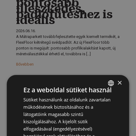
pontosabb
illeszkedés,
padlófűtéshez is
ideális
2026.06.16.
A Mátraparkett továbbfejlesztette egyik kiemelt termékét, a
FlexiFloor kétrétegű svédpadlót. Az új FlexiFloor több
ponton is megújult: pontosabb profilkialakítást kapott, új
méretválasztékkal érhető el, továbbra is
[…]
Bővebben
×
Hírbejegyzés
Időtálló
Ez a weboldal sütiket használ
elegancia a
természet
Sütiket használunk az oldalunk zavartalan
HUNGARIAN
erejével
működésének biztosításához és a
GERMAN
látogatóink magasabb szintű
2026.06.10.
kiszolgálásához. A kijelölt sütik
Bemutatkozik a Mátraparkett új kollekciója A modern
elfogadásával (engedélyezésével)
belsőépítészet és lakberendezés folyamatosan változó
világában létezik egy olyan biztos pont, amely soha nem